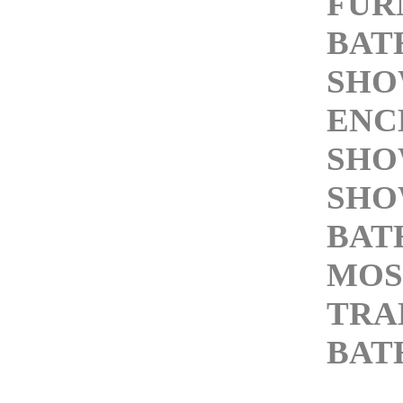
FUR
BAT
SHO
ENC
SHO
SHO
BAT
MOS
TRA
BAT