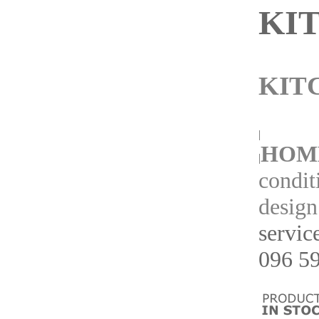
KI
KIT
|
HOM
|
condit
design
servic
096 59