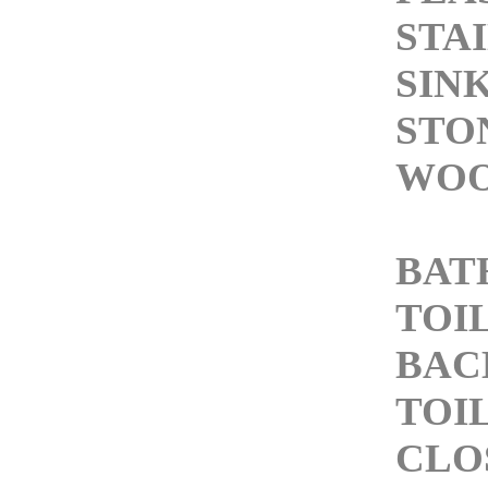
STA
SIN
STO
WOO
BAT
TOI
BAC
TOI
CLO