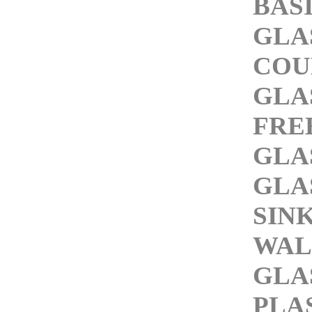
BAS
GLA
COU
GLA
FRE
GLA
GLA
SIN
WAL
GLA
PLA