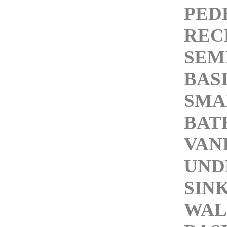
PED
REC
SEM
BAS
SMA
BAT
VAN
UND
SIN
WAL