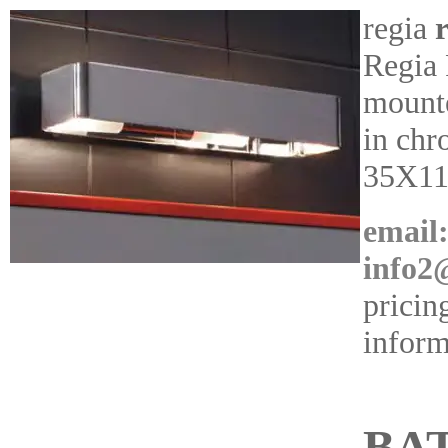
regia
Regia
mounte
in chr
35X1
email
info2
pricin
inform
BA