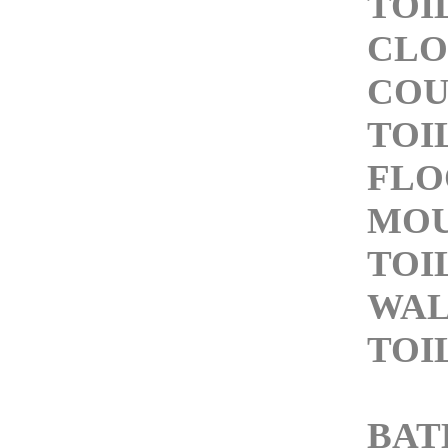
TOI
CLO
COU
TOI
FLO
MO
TOI
WAL
TOI
BA