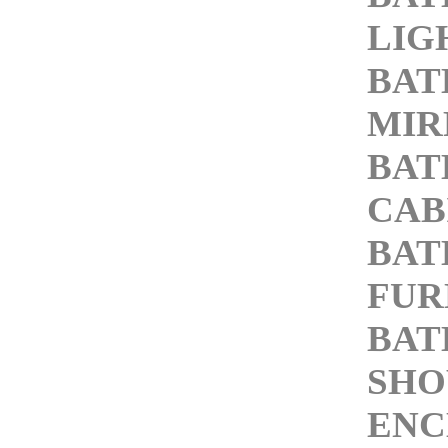
LIG
BA
MIR
BA
CAB
BA
FUR
BAT
SH
ENC