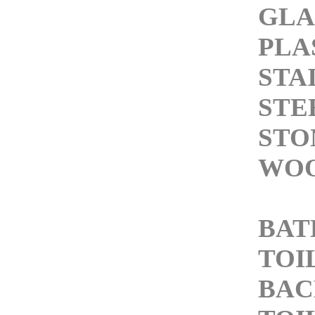
GLA
PLA
STA
STE
STO
WOO
BA
TOI
BAC