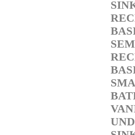
SIN
REC
BAS
SEM
REC
BAS
SMA
BA
VAN
UN
SIN