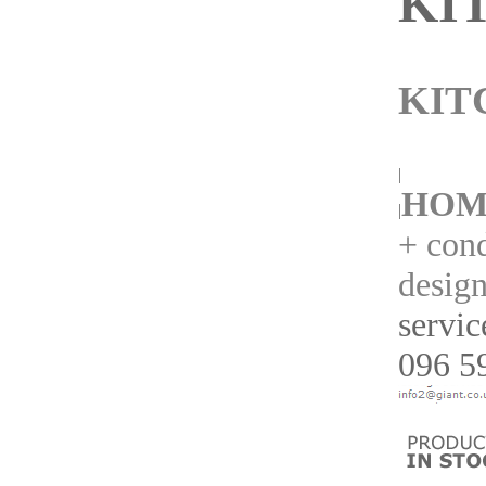
KI
KIT
|
HOM
|
+ cond
design
servic
096 59