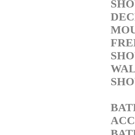
SHO
DEC
MOU
FRE
SHO
WAL
SHO
BA
ACC
BA