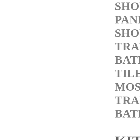
SH
PAN
SH
TRA
BA
TIL
MOS
TRA
BA