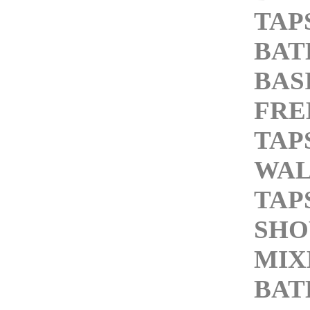
TAP
BA
BAS
FRE
TAP
WAL
TAP
SH
MIX
BA