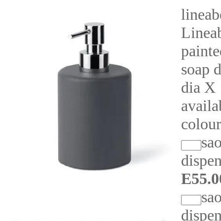
linea
Linea
paint
soap d
dia X
availa
colour
sa
dispen
E55.0
sa
dispen